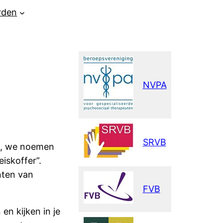
rden
NVPA
SRVB
s, we noemen
iskoffer”.
nten van
FVB
en kijken in je