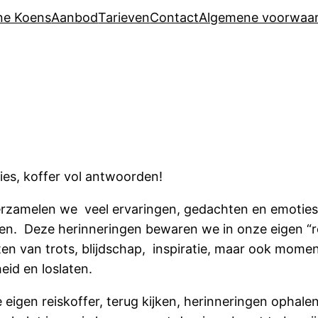
ne Koens
Aanbod
Tarieven
Contact
Algemene voorwaa
ies, koffer vol antwoorden!
verzamelen we veel ervaringen, gedachten en emotie
gen. Deze herinneringen bewaren we in onze eigen “re
n van trots, blijdschap, inspiratie, maar ook mome
eid en loslaten.
eigen reiskoffer, terug kijken, herinneringen ophalen 