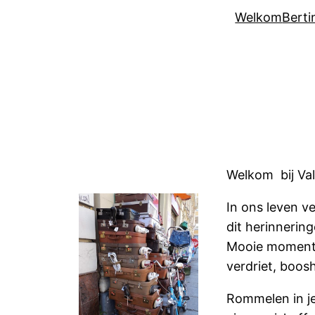
Welkom
Berti
Welkom bij Val
In ons leven 
dit herinnerin
Mooie momente
verdriet, boosh
Rommelen in je 